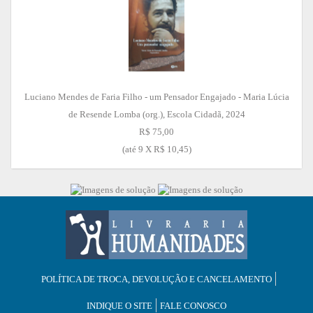
Luciano Mendes de Faria Filho - um Pensador Engajado - Maria Lúcia
de Resende Lomba (org.), Escola Cidadã, 2024
R$ 75,00
(até
9 X R$ 10,45
)
POLÍTICA DE TROCA, DEVOLUÇÃO E CANCELAMENTO
INDIQUE O SITE
FALE CONOSCO