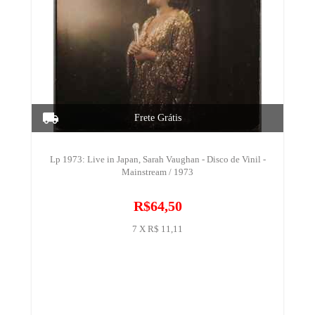
Lp 1973: Live in Japan, Sarah Vaughan - Disco de Vinil -
Mainstream / 1973
R$64,50
7 X R$ 11,11