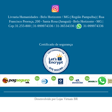
Livraria Humanidades - Belo Horizonte / MG ( Região Pampulha)
| Rua
Francisco Proença, 200 - Santa Rosa (Jaraguá) - Belo Horizonte - MG |
Cep:31.255-800 | 31-999974336 / 31-36534336 |
31-999974336
Certificado de segurança
Desenvolvido por
Lojas Virtuais
BR