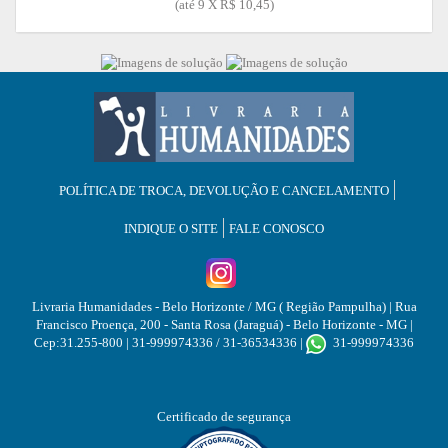
(até
9 X R$ 10,45
)
POLÍTICA DE TROCA, DEVOLUÇÃO E CANCELAMENTO
INDIQUE O SITE
FALE CONOSCO
Livraria Humanidades - Belo Horizonte / MG ( Região Pampulha)
| Rua
Francisco Proença, 200 - Santa Rosa (Jaraguá) - Belo Horizonte - MG |
Cep:31.255-800 | 31-999974336 / 31-36534336 |
31-999974336
Certificado de segurança