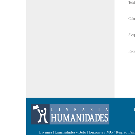
Tele
Celu
Sky
Rece
Livraria Humanidades - Belo Horizonte / MG ( Região Pa