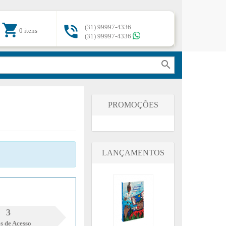
shopping_cart

(31) 99997-4336
0 itens
(31) 99997-4336
search
PROMOÇÕES
LANÇAMENTOS
3
s de Acesso