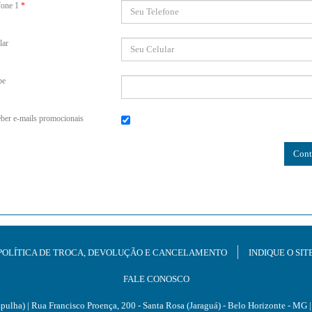
fone 1
*
lar
pe
ber e-mails promocionais
POLÍTICA DE TROCA, DEVOLUÇÃO E CANCELAMENTO
INDIQUE O SIT
FALE CONOSCO
mpulha)
| Rua Francisco Proença, 200 - Santa Rosa (Jaraguá) - Belo Horizonte - M