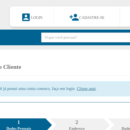


LOGIN
CADASTRE-SE
 Cliente
ê já possui uma conta conosco, faça seu login.
Clique aqui
.
1
2
Dados Pessoais
Endereço
Dado