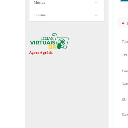
keyboard_arrow_down
Música
keyboard_arrow_down
Cinema
*
P
Tipo
Agora é grátis.
CPF
Sex
Nom
RG
Data