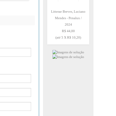
Litterae Breves, Luciano
Mendes - Penalux /
2024
R$ 44,00
(até
5 X R$ 10,20
)