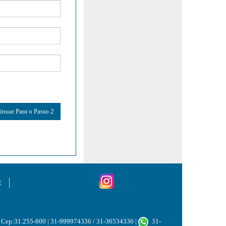
E
G | Cep:31.255-800 | 31-999974336 / 31-36534336 |
31-