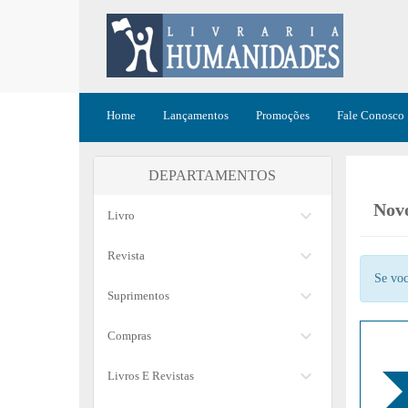
Home
Lançamentos
Promoções
Fale Conosco
DEPARTAMENTOS
Novo
keyboard_arrow_down
Livro
keyboard_arrow_down
Revista
Se voc
keyboard_arrow_down
Suprimentos
keyboard_arrow_down
Compras
keyboard_arrow_down
Livros E Revistas